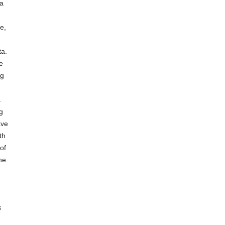
ta
e,
ta.
e
ng
.
g
ave
th
of
he
8
g