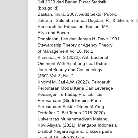
Juli 2023 dari Badan Pusat Statistik
(bps.go.id)
Bastian, Indra. 2007. Audit Sektor Publik.
Jakarta : Salemba Empat Bogdan, R., & Biklen, S. 1
Research for Education. Boston, MA:
Allyn and Bacon.
Donaldson, Lex dan James H. Davis 1991.
Stewardship Theory or Agency Theory
of Management Vol 16, No.1.
Khairina., R. S (2022). Anti-Bacterial
Ointment With Binahong Leaf Ectract.
Journal Beauty and Cosmetology
(JBC) Vol. 3, No. 2.
Kholmi M. Jati A,W. (2022). Pengaruh
Perputaran Modal Kerja Dan Leverage
Keuangan Terhadap Profitabilitas
Perusahaan (Studi Empiris Pada
Perusahaan Sektor Otomotif Yang
Terdaftar Di Bei Tahun 2018-2020).
Universitas Muhammadiyah Malang.
Novi Aisyah. (2021). Mengapa Indonesia
Disebut Negara Agraris. Diakses pada
tanggal 18 Juli 2023 dari